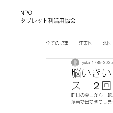
NPO
タブレット利活用協会
全ての記事
江東区
北区
yukari1789
202
カルチャーセンター
お
脳いきい
ス ２回
昨日の夏日から一転
薄着で出てきてしま