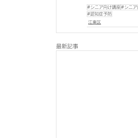
#シニア向け講座
#シニア
#認知症予防
江東区
最新記事