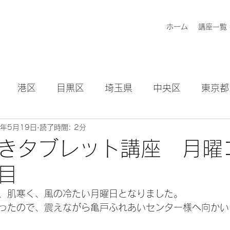
ホーム
講座一覧
港区
目黒区
埼玉県
中央区
東京都
5年5月19日
読了時間: 2分
知らせ
きタブレット講座 月曜
目
、肌寒く、風の冷たい月曜日となりました。
ったので、震えながら亀戸ふれあいセンター様へ向かい