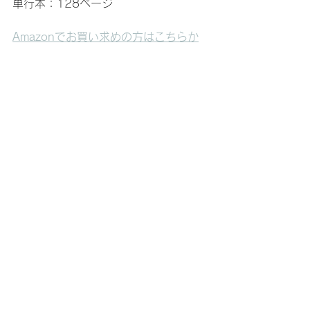
単行本：128ページ
Amazonでお買い求めの方はこちらか
ら
#シニア向け講座
#シニア向けスマホ講座
#楽しいスマホ講座
#スマホ講座
#初心者向けスマホ講座
お知らせ
すべて表示
最新記事