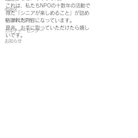
これは、私たちNPOの十数年の活動で
中央区
得た「シニアが楽しめること」が詰め
東京都23区外
込まれた内容になっています。
是非、お手に取っていただけたら嬉し
カルチャーセンター
いです。
お知らせ