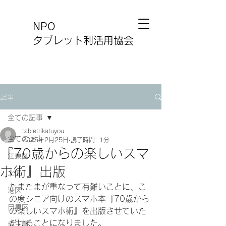
NPO
タブレット利活用協会
記事
全ての記事
tabletrikatuyou
全ての記事
2025年2月25日
読了時間: 1分
『70歳からの楽しいスマ
江東区
ホ術』出版
北区
たまたまが重なって有難いことに、こ
港区
の度シニア向けのスマホ本『70歳から
目黒区
の楽しいスマホ術』を出版させていた
だけることになりました。
埼玉県