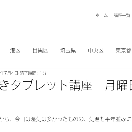
ホーム
講座一覧
港区
目黒区
埼玉県
中央区
東京都
2年7月4日
読了時間: 1分
知らせ
きタブレット講座 月曜
から、今日は湿気は多かったものの、気温も平年並みに