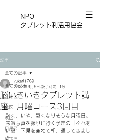
NPO
タブレット利活用協会
記事
全ての記事
yukari1789
全ての記事
2023年6月6日
読了時間: 1分
脳いきいきタブレット講
江東区
座 月曜コース3回目
北区
熱く、いや、暑くなりそうな月曜日。
港区
来週写真を撮りに行く予定の「ふれあ
目黒区
い橋」下見を兼ねて朝、通ってきまし
た。
埼玉県