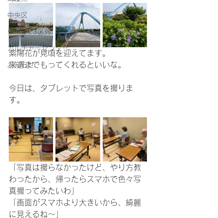
中央区
東京都23区外
カルチャーセンター
紫陽花が見頃を迎えてます。
来週までもってくれるといいな。
お知らせ
今日は、タブレットで写真を撮りま
す。
「写真は撮らなかったけど、やり方教
わったから、帰ったらスマホで色々写
真撮ってみたいわ」
「画面がスマホより大きいから、綺麗
に見えるね〜」