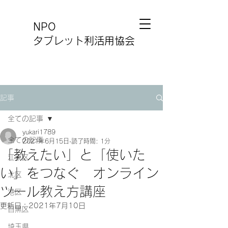
NPO
タブレット利活用協会
記事
全ての記事
yukari1789
全ての記事
2021年6月15日
読了時間: 1分
「教えたい」と「使いた
江東区
い」をつなぐ オンライン
北区
ツール教え方講座
港区
更新日：
2021年7月10日
目黒区
埼玉県