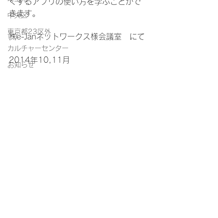
くするアプリの使い方を学ぶことがで
きます。
中央区
東京都23区外
㈱e-Janネットワークス様会議室　にて
カルチャーセンター
2014年10,11月
お知らせ