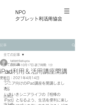
NPO
タブレット利活用協会
記事
全ての記事
tabletrikatuyou
全ての記事
2014年10月17日
読了時間: 1分
iPad利用＆活用講座開講
江東区
更新日：
2021年4月14日
北区
シニア向けのiPad講座を開講しまし
港区
た。
いきいきシニアライフの『相棒の
目黒区
iPad』となるよう、生活を便利に楽し
埼玉県