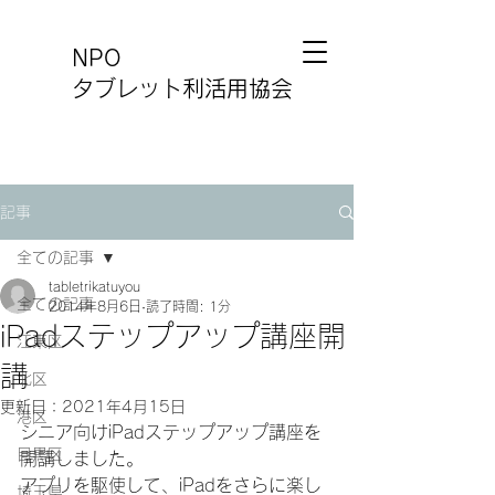
NPO
タブレット利活用協会
記事
全ての記事
tabletrikatuyou
全ての記事
2014年8月6日
読了時間: 1分
iPadステップアップ講座開
江東区
講
北区
更新日：
2021年4月15日
港区
シニア向けiPadステップアップ講座を
目黒区
開講しました。
アプリを駆使して、iPadをさらに楽し
埼玉県