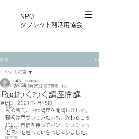
NPO
タブレット利活用協会
記事
全ての記事
tabletrikatuyou
全ての記事
2014年6月25日
読了時間: 1分
iPadわくわく講座開講
江東区
更新日：
2021年4月15日
北区
初心者向けiPad講座を開講しました。
港区
最初は戸惑っていた方も、終わるころ
には、自信を持ってポン・シュシュっ
目黒区
とiPadを触っていらっしゃいました。
埼玉県