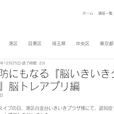
ホーム
講座一覧
港区
目黒区
埼玉県
中央区
東京都
1年12月25日
読了時間: 2分
知らせ
防にもなる『脳いきいき
』脳トレアプリ編
7日
リスマスイブの日、港区白金台いきいきプラザ様にて、認知