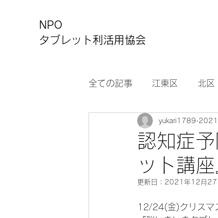
NPO
タブレット利活用協会
全ての記事
江東区
北区
yukari1789
202
カルチャーセンター
お
認知症予
ット講座
更新日：
2021年12月2
12/24(金)ク