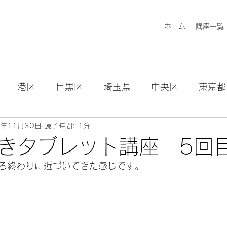
ホーム
講座一覧
港区
目黒区
埼玉県
中央区
東京都
2年11月30日
読了時間: 1分
知らせ
きタブレット講座 5回
ろ終わりに近づいてきた感じです。