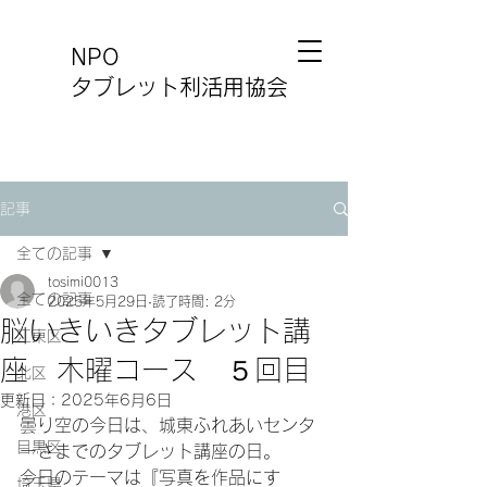
NPO
タブレット利活用協会
記事
全ての記事
tosimi0013
全ての記事
2025年5月29日
読了時間: 2分
脳いきいきタブレット講
江東区
座 木曜コース ５回目
北区
更新日：
2025年6月6日
港区
曇り空の今日は、城東ふれあいセンタ
目黒区
ーさまでのタブレット講座の日。
今日のテーマは『写真を作品にす
埼玉県