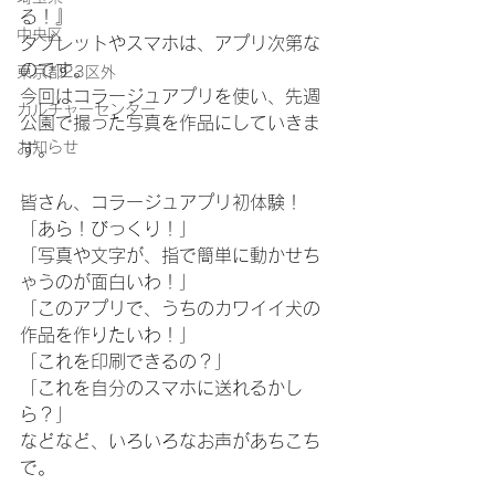
る！』
中央区
タブレットやスマホは、アプリ次第な
のです。
東京都23区外
今回はコラージュアプリを使い、先週
カルチャーセンター
公園で撮った写真を作品にしていきま
お知らせ
す。
皆さん、コラージュアプリ初体験！
「あら！びっくり！」
「写真や文字が、指で簡単に動かせち
ゃうのが面白いわ！」
「このアプリで、うちのカワイイ犬の
作品を作りたいわ！」
「これを印刷できるの？」
「これを自分のスマホに送れるかし
ら？」
などなど、いろいろなお声があちこち
で。