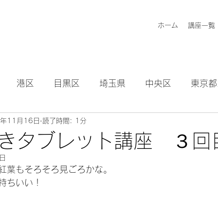
ホーム
講座一覧
港区
目黒区
埼玉県
中央区
東京都
2年11月16日
読了時間: 1分
知らせ
きタブレット講座 ３回
7日
紅葉もそろそろ見ごろかな。
持ちいい！