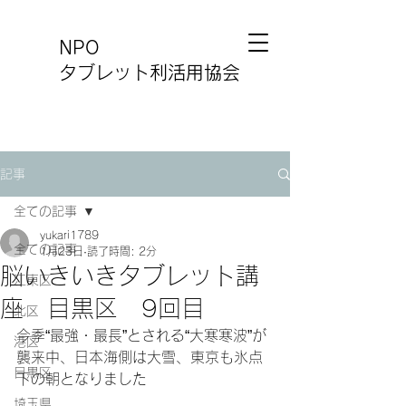
NPO
タブレット利活用協会
記事
全ての記事
yukari1789
全ての記事
1月23日
読了時間: 2分
脳いきいきタブレット講
江東区
座 目黒区 9回目
北区
今季“最強・最長”とされる“大寒寒波”が
港区
襲来中、日本海側は大雪、東京も氷点
目黒区
下の朝となりました
埼玉県