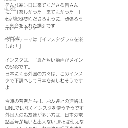
そんな寒い日に来てくださる皆さん
中央区
に、「楽しかった！来てよかった！」
東京都23区外
と、思ってくださるように、頑張ろう
と気合を入れた講師です
カルチャーセンター
お知らせ
今日のテーマは『インスタグラムを楽
しむ！』
インスタは、写真と短い動画がメイン
のSNSです。
日本にくる外国の方々は、このインス
タで下調べして日本を楽しむそうです
よ
今時の若者たちは、お友達との連絡は
LINEではなくインスタを使うそうです
外国人のお友達が多い方は、日本の電
話番号が無いと出来ないLINEは使えな