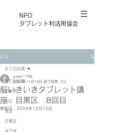
NPO
タブレット利活用協会
記事
全ての記事
yukari1789
全ての記事
2024年11月19日
読了時間: 2分
脳いきいきタブレット講
江東区
座 目黒区 8回目
北区
更新日：
2024年12月10日
港区
目黒区
埼玉県