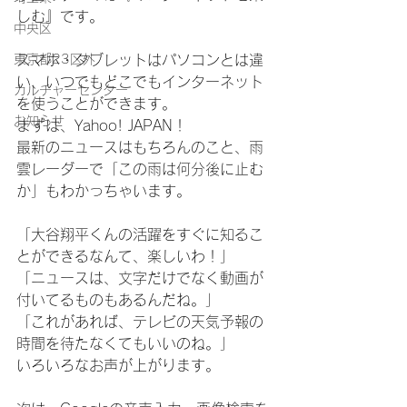
しむ』です。
中央区
東京都23区外
スマホ・タブレットはパソコンとは違
い、いつでもどこでもインターネット
カルチャーセンター
を使うことができます。
お知らせ
まずは、Yahoo! JAPAN！
最新のニュースはもちろんのこと、雨
雲レーダーで「この雨は何分後に止む
か」もわかっちゃいます。
「大谷翔平くんの活躍をすぐに知るこ
とができるなんて、楽しいわ！」
「ニュースは、文字だけでなく動画が
付いてるものもあるんだね。」
「これがあれば、テレビの天気予報の
時間を待たなくてもいいのね。」
いろいろなお声が上がります。