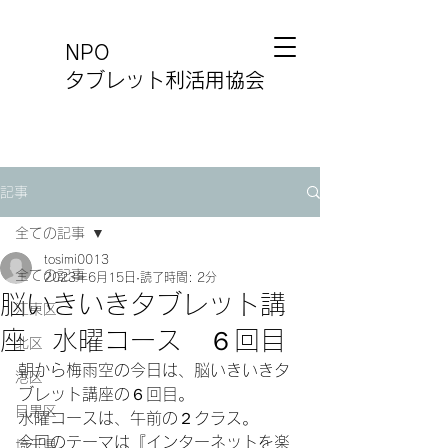
NPO
タブレット利活用協会
記事
全ての記事
tosimi0013
全ての記事
2023年6月15日
読了時間: 2分
脳いきいきタブレット講
江東区
座 水曜コース ６回目
北区
朝から梅雨空の今日は、脳いきいきタ
港区
ブレット講座の６回目。
目黒区
水曜コースは、午前の２クラス。
今回のテーマは『インターネットを楽
埼玉県