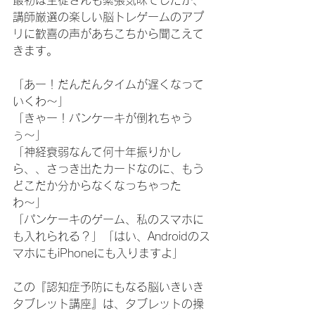
最初は生徒さんも緊張気味でしたが、
講師厳選の楽しい脳トレゲームのアプ
リに歓喜の声があちこちから聞こえて
きます。
「あー！だんだんタイムが遅くなって
いくわ〜」
「きゃー！パンケーキが倒れちゃう
ぅ〜」
「神経衰弱なんて何十年振りかし
ら、、さっき出たカードなのに、もう
どこだか分からなくなっちゃった
わ〜」
「パンケーキのゲーム、私のスマホに
も入れられる？」「はい、Androidのス
マホにもiPhoneにも入りますよ」
この『認知症予防にもなる脳いきいき
タブレット講座』は、タブレットの操