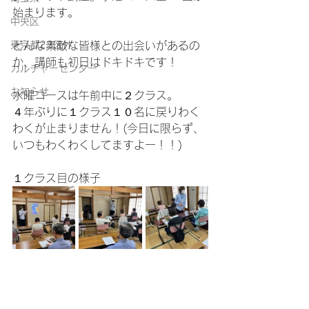
始まります。
中央区
東京都23区外
どんな素敵な皆様との出会いがあるの
か、講師も初日はドキドキです！
カルチャーセンター
お知らせ
水曜コースは午前中に２クラス。
４年ぶりに１クラス１０名に戻りわく
わくが止まりません！(今日に限らず、
いつもわくわくしてますよー！！)
１クラス目の様子