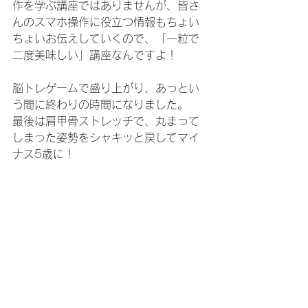
作を学ぶ講座ではありませんが、皆さ
んのスマホ操作に役立つ情報もちょい
ちょいお伝えしていくので、「一粒で
二度美味しい」講座なんですよ！
脳トレゲームで盛り上がり、あっとい
う間に終わりの時間になりました。
最後は肩甲骨ストレッチで、丸まって
しまった姿勢をシャキッと戻してマイ
ナス5歳に！
１４回の長丁場となりますが、皆さん
どうぞよろしくお願いいたします！！
あー！今日も面白かったー！