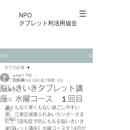
NPO
タブレット利活用協会
記事
全ての記事
yukari1789
全ての記事
2024年5月16日
読了時間: 2分
脳いきいきタブレット講
江東区
座 水曜コース １回目
北区
暑くもなく寒くもない過ごしやすい
港区
朝、江東区城東ふれあいセンターさま
目黒区
にて『認知症予防にもなる脳いきいき
タブレット講座』水曜コース全14回が
埼玉県