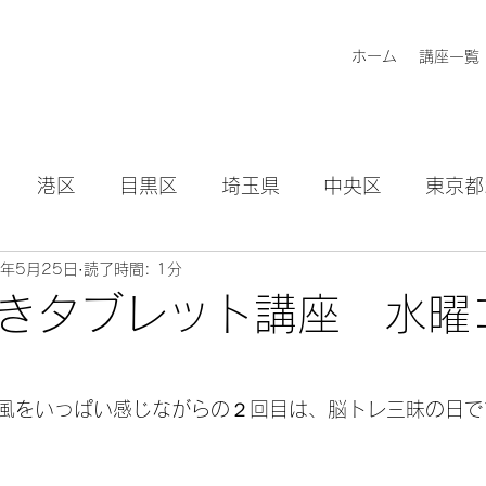
ホーム
講座一覧
港区
目黒区
埼玉県
中央区
東京都
2年5月25日
読了時間: 1分
知らせ
きタブレット講座 水曜
風をいっぱい感じながらの２回目は、脳トレ三昧の日で