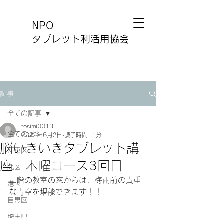
NPO
タブレット利活用協会
記事
全ての記事
tosimi0013
全ての記事
2022年6月2日
読了時間: 1分
脳いきいきタブレット講
江東区
座 木曜コース3回目
北区
二階の教室の窓からは、梅雨前の貴重
港区
な青空を堪能できます！！
目黒区
埼玉県