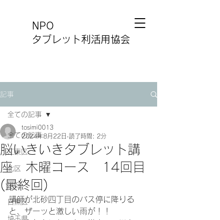
NPO
タブレット利活用協会
記事
全ての記事
tosimi0013
全ての記事
2024年8月22日
読了時間: 2分
脳いきいきタブレット講
江東区
座 木曜コース 14回目
北区
(最終回)
港区
講師が北砂四丁目のバス停に降りる
目黒区
と、ザーッと激しい雨が！！
埼玉県