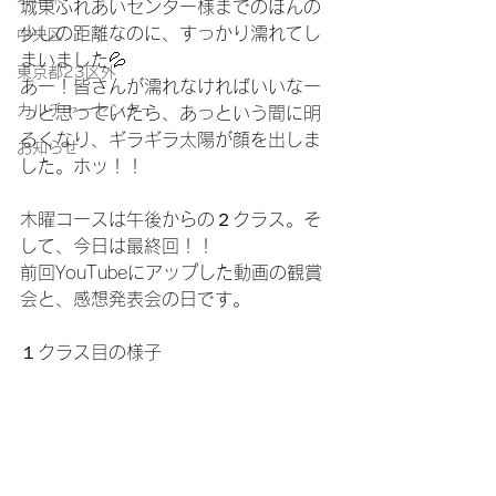
城東ふれあいセンター様までのほんの
少しの距離なのに、すっかり濡れてし
中央区
まいました💦
東京都23区外
あー！皆さんが濡れなければいいなー
カルチャーセンター
っと思っていたら、あっという間に明
るくなり、ギラギラ太陽が顔を出しま
お知らせ
した。ホッ！！
木曜コースは午後からの２クラス。そ
して、今日は最終回！！
前回YouTubeにアップした動画の観賞
会と、感想発表会の日です。
１クラス目の様子