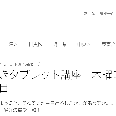
ホーム
講座一覧
港区
目黒区
埼玉県
中央区
東京都
2年6月9日
読了時間: 1分
知らせ
きタブレット講座 木曜
目
日
ようにと、てるてる坊主を吊るしたかいがあってか。。
、絶好の撮影日和！！