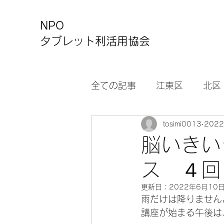
NPO
タブレット利活用協会
全ての記事
江東区
北区
tosimi0013
202
カルチャーセンター
お
脳いきい
ス ４回
更新日：
2022年6月10
雨だけは降りません
講座が始まる午後は