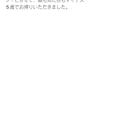
ン！とさせて、脳も見た目もマイナス
５歳でお帰りいただきました。
今日の石橋さんと私。
また、来週もよろしくお願いします。
あー！今日も面白かった！！
江東区城東ふれあいセンターさまにて