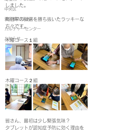
しました。
中央区
東京都23区外
高倍率の抽選を勝ち抜いたラッキーな
方々です。
カルチャーセンター
お知らせ
木曜コース１組
木曜コース２組
皆さん、最初は少し緊張気味？
タブレットが認知症予防に効く理由を