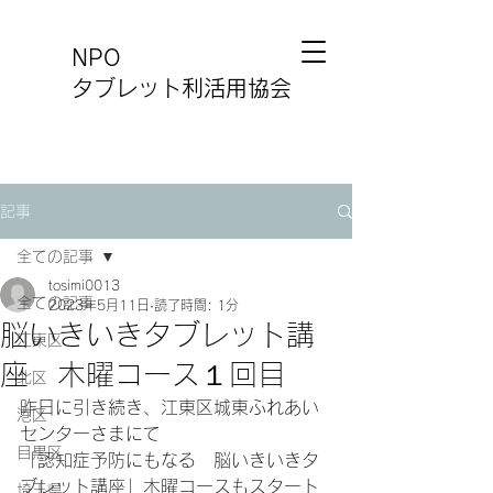
NPO
タブレット利活用協会
記事
全ての記事
tosimi0013
全ての記事
2023年5月11日
読了時間: 1分
脳いきいきタブレット講
江東区
座 木曜コース１回目
北区
昨日に引き続き、江東区城東ふれあい
港区
センターさまにて
目黒区
「認知症予防にもなる　脳いきいきタ
ブレット講座」木曜コースもスタート
埼玉県