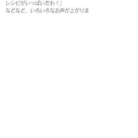
レシピがいっぱいだわ！」
などなど、いろいろなお声が上がりま
す。
インスタグラムは自分で投稿しなくて
も、情報を得るための楽しい道具でも
あります。
「インスタを使ってみたくなったかた
ー？」
の講師の問いに、皆さんの手が一斉に
あがりました！
講座でやったことを『自分のスマホで
もやってみたい！』っと興味を持てる
のは、とても素晴らしいことです。
講師も嬉しいー！！
最後はいつもの肩甲骨ストレッチでマ
イナス５歳で終了となりました。