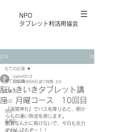
NPO
タブレット利活用協会
記事
全ての記事
tosimi0013
全ての記事
2024年8月6日
読了時間: 2分
脳いきいきタブレット講
江東区
座 月曜コース 10回目
北区
『浅間神社』でバスを降りると、朝か
港区
らもの凄い熱波を感じます。
目黒区
酷暑なんかに負けないで、今日も全力
でがんばるぞー！！
埼玉県