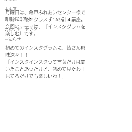
中央区
月曜日は、亀戸ふれあいセンター様で
東京都23区外
午前・午後２クラスずつの計４講座。
今回のテーマは、『インスタグラムを
カルチャーセンター
楽しむ』です。
お知らせ
初めてのインスタグラムに、皆さん興
味深々！！
「インスタインスタって言葉だけは聞
いたことあったけど、初めて見たわ！
見てるだけでも楽しいわ！」