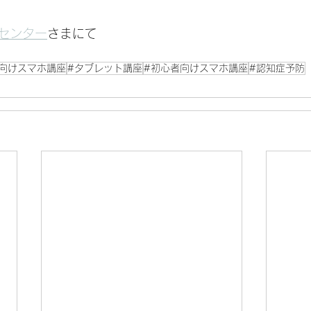
センター
さまにて
向けスマホ講座
#タブレット講座
#初心者向けスマホ講座
#認知症予防