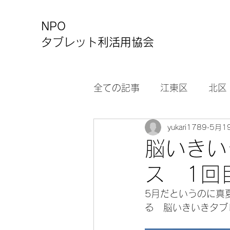
NPO
タブレット利活用協会
全ての記事
江東区
北区
yukari1789
5月1
カルチャーセンター
お
脳いきい
ス 1回
5月だというのに真
る　脳いきいきタブ