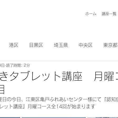
ホーム
講座一覧
港区
目黒区
埼玉県
中央区
東京都
9日
読了時間: 2分
知らせ
きタブレット講座 月曜
目
夏日の今日、江東区亀戸ふれあいセンター様にて『認知
レット講座』月曜コース全14回が始まります