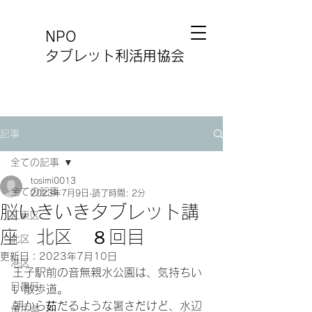
NPO
タブレット利活用協会
記事
全ての記事
tosimi0013
全ての記事
2023年7月9日
読了時間: 2分
脳いきいきタブレット講
江東区
座 北区 ８回目
北区
更新日：
2023年7月10日
港区
王子駅前の音無親水公園は、気持ちい
目黒区
い散歩道。
朝から茹だるような暑さだけど、水辺
埼玉県