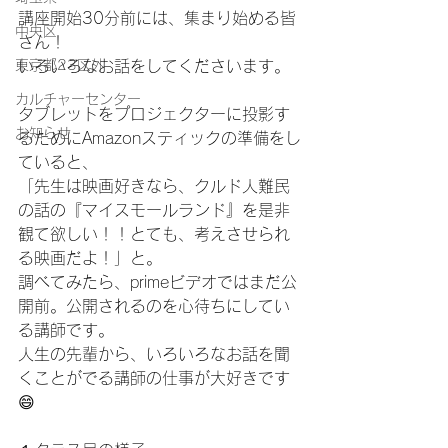
講座開始30分前には、集まり始める皆
中央区
さん！
東京都23区外
いろいろなお話をしてくださいます。
カルチャーセンター
タブレットをプロジェクターに投影す
お知らせ
るためにAmazonスティックの準備をし
ていると、
「先生は映画好きなら、クルド人難民
の話の『マイスモールランド』を是非
観て欲しい！！とても、考えさせられ
る映画だよ！」と。
調べてみたら、primeビデオではまだ公
開前。公開されるのを心待ちにしてい
る講師です。
人生の先輩から、いろいろなお話を聞
くことがでる講師の仕事が大好きです
😄