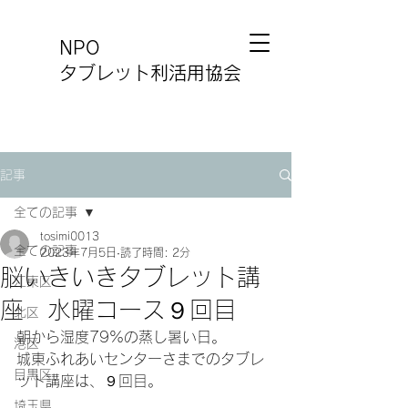
NPO
タブレット利活用協会
記事
全ての記事
tosimi0013
全ての記事
2023年7月5日
読了時間: 2分
脳いきいきタブレット講
江東区
座 水曜コース９回目
北区
朝から湿度79%の蒸し暑い日。
港区
城東ふれあいセンターさまでのタブレ
目黒区
ット講座は、９回目。
埼玉県