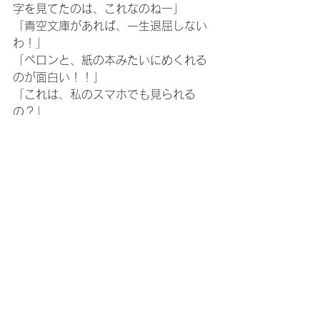
字を見てたのは、これなのねー」
「青空文庫があれば、一生退屈しない
わ！」
「ペロンと、紙の本みたいにめくれる
のが面白い！！」
「これは、私のスマホでも見られる
の？」
などなど、あちこちでお声があがりま
す。
タブレットやスマホは、出来ることが
本当にたくさんあります。
その中の一つでも、すごく楽しいもの
が見つかったなら、もう充分に使いこ
なしていると思うのです😊
あー！今日も面白かった！！
江東区城東ふれあいセンターさまにて