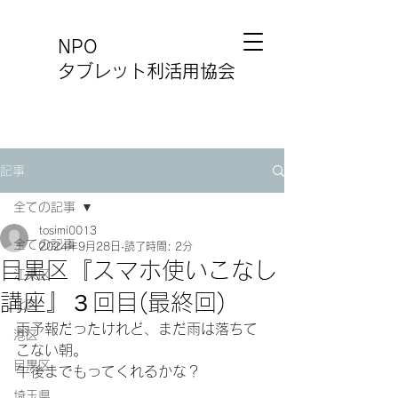
NPO
タブレット利活用協会
記事
全ての記事
tosimi0013
全ての記事
2024年9月28日
読了時間: 2分
目黒区『スマホ使いこなし
江東区
講座』３回目(最終回)
北区
雨予報だったけれど、まだ雨は落ちて
港区
こない朝。
目黒区
午後までもってくれるかな？
埼玉県