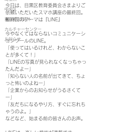
今日は、目黒区教育委員会さまよりご
中央区
依頼いただいたスマホ講座の最終回。
東京都23区外
最終回のテーマは『LINE』
カルチャーセンター
今やなくてはならないコミュニケーシ
お知らせ
ョンツールのLINE。
「使ってはいるけれど、わからないこ
とが多くて！」
「LINEの写真が見られなくなっちゃっ
たんだよー」
「知らない人の名前が出てきて、ちょ
っと怖いのよねー」
「企業からのお知らせがうるさくて
ー」
「友だちになるやり方、すぐに忘れち
ゃうのよ。」
などなど、始まる前の皆さんのお声。