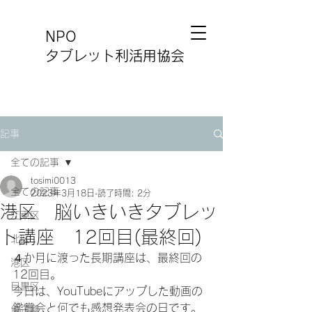
NPO
タブレット利活用協会
記事
全ての記事
tosimi0013
全ての記事
2023年3月18日
読了時間: 2分
港区 脳いきいきタブレッ
江東区
ト講座 12回目(最終回)
北区
４か月に渡った長期講座は、最終回の
港区
12回目。
目黒区
今日は、YouTubeにアップした動画の
鑑賞会と何でも感想発表会の日です。
埼玉県