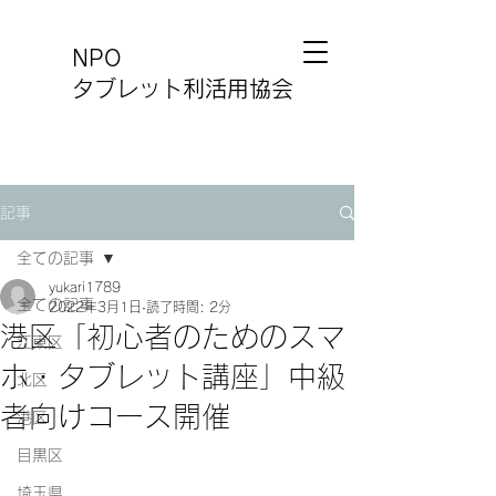
NPO
タブレット利活用協会
記事
全ての記事
yukari1789
全ての記事
2022年3月1日
読了時間: 2分
港区「初心者のためのスマ
江東区
ホ・タブレット講座」中級
北区
者向けコース開催
港区
目黒区
埼玉県