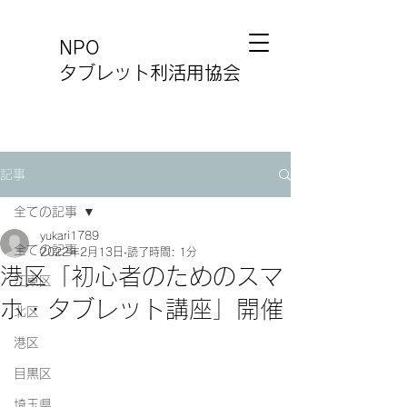
NPO
タブレット利活用協会
記事
全ての記事
yukari1789
全ての記事
2022年2月13日
読了時間: 1分
港区「初心者のためのスマ
江東区
ホ・タブレット講座」開催
北区
港区
目黒区
埼玉県