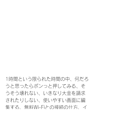
1時間という限られた時間の中、何だろ
うと思ったらポンっと押してみる、そ
うそう壊れない、いきなり大金を請求
されたりしない、使いやすい画面に編
集する、無料Wi-Fiとの接続の仕方、イ
ンターネット検索、Googleレンズ等の
説明で、あっという間に終わりの時
間！