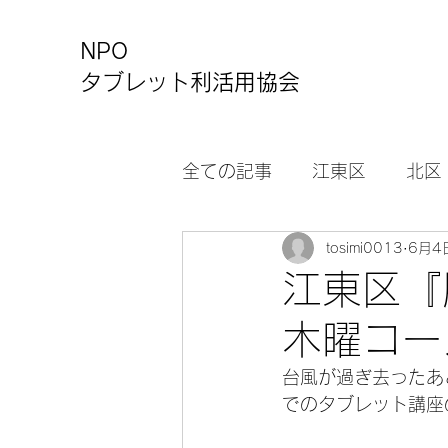
NPO
タブレット利活用協会
全ての記事
江東区
北区
tosimi0013
6月4
カルチャーセンター
お
江東区『
木曜コー
台風が過ぎ去ったあ
でのタブレット講座