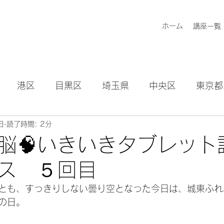
ホーム
講座一覧
港区
目黒区
埼玉県
中央区
東京都
日
読了時間: 2分
知らせ
脳🧠いきいきタブレット
ス ５回目
とも、すっきりしない曇り空となった今日は、城東ふれ
の日。