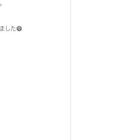
。
ました😄