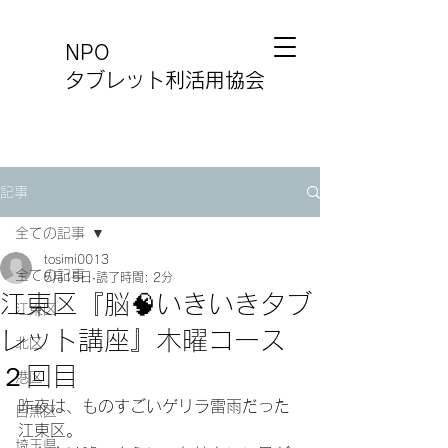
NPO
タブレット利活用協会
記事
全ての記事
tosimi0013
全ての記事
5月15日
読了時間: 2分
江東区『脳🧠いきいきタブ
江東区
レット講座』木曜コース
北区
２回目
港区
昨夜は、ものすごいゲリラ雷雨だった
目黒区
江東区。
埼玉県