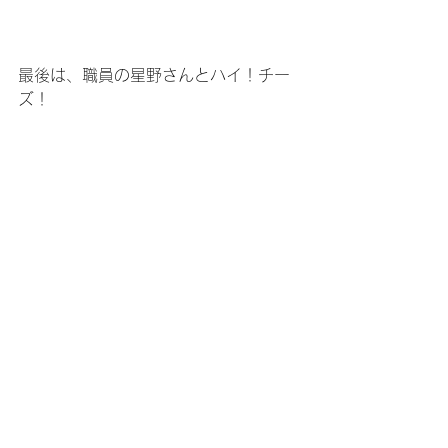
最後は、職員の星野さんとハイ！チー
ズ！
「このピカピカの障子は、利用者さん
が貼り替えて下さったんですよー！」
っと教えていただきました。
本当に美しくて、お部屋が明るくなっ
た感じでした。