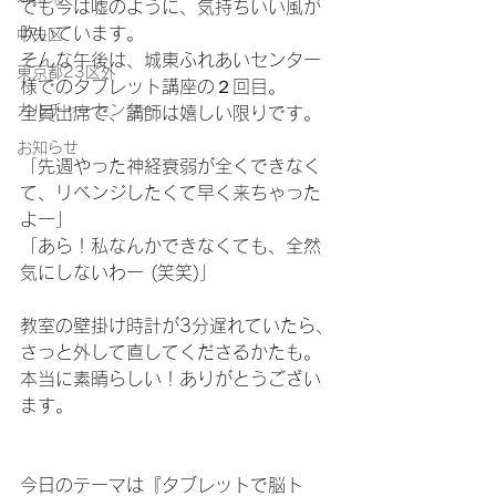
でも今は嘘のように、気持ちいい風が
吹いています。
中央区
そんな午後は、城東ふれあいセンター
東京都23区外
様でのタブレット講座の２回目。
カルチャーセンター
全員出席で、講師は嬉しい限りです。
お知らせ
「先週やった神経衰弱が全くできなく
て、リベンジしたくて早く来ちゃった
よー」
「あら！私なんかできなくても、全然
気にしないわー (笑笑)」
教室の壁掛け時計が3分遅れていたら、
さっと外して直してくださるかたも。
本当に素晴らしい！ありがとうござい
ます。
今日のテーマは『タブレットで脳ト