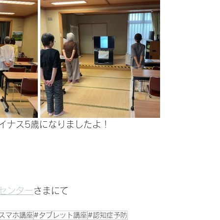
イナス5歳になりましたよ！
センター
さまにて
スマホ講座
#タブレット講座
#認知症予防