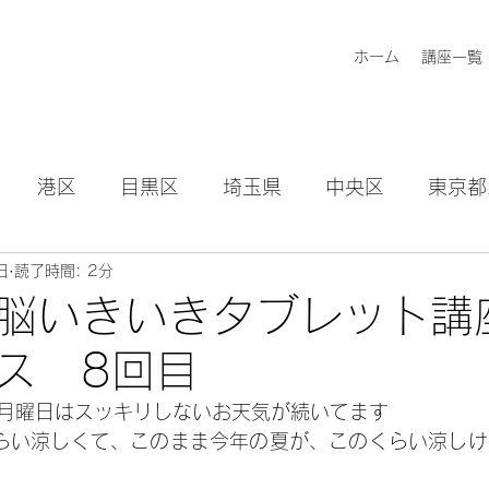
ホーム
講座一覧
港区
目黒区
埼玉県
中央区
東京都
日
読了時間: 2分
知らせ
「脳いきいきタブレット
ス 8回目
月曜日はスッキリしないお天気が続いてます
らい涼しくて、このまま今年の夏が、このくらい涼しけ