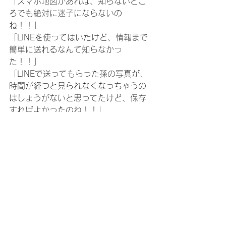
「スマホ地図があれば、知らないとこ
ろでも絶対に迷子にならないの
ね！！」
「LINEを使ってはいたけど、情報まで
簡単に送れるなんて知らなかっ
た！！」
「LINEで送ってもらった孫の写真が、
時間が経つと見られなくなっちゃうの
はしょうがないと思ってたけど、保存
すればよかったのね！！」
などなど、嬉しいお声があちこちで😄
全２回計5時間のスマホ講座のなかで、
何か一つでも『これは便利！！』『こ
れは楽しい！』と思えることを見つけ
ていただけたなら、講師はとっても嬉
しいです！！
川越市ウェスタ川越さまにて