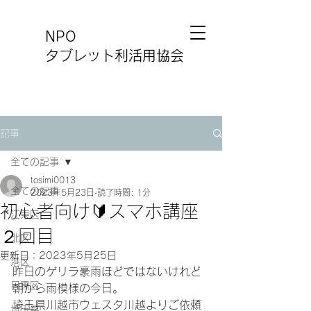
NPO
タブレット利活用協会
記事
全ての記事
tosimi0013
全ての記事
2023年5月23日
読了時間: 1分
初心者向け🔰スマホ講座
江東区
２回目
北区
更新日：
2023年5月25日
港区
昨日のゲリラ豪雨ほどではないけれど
目黒区
朝から雨模様の今日。
埼玉県川越市ウェスタ川越よりご依頼
埼玉県