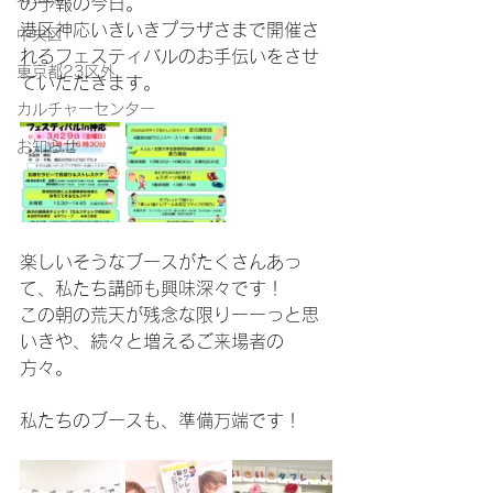
の予報の今日。
港区神応いきいきプラザさまで開催さ
中央区
れるフェスティバルのお手伝いをさせ
東京都23区外
ていただきます。
カルチャーセンター
お知らせ
楽しいそうなブースがたくさんあっ
て、私たち講師も興味深々です！
この朝の荒天が残念な限りーーっと思
いきや、続々と増えるご来場者の
方々。
私たちのブースも、準備万端です！