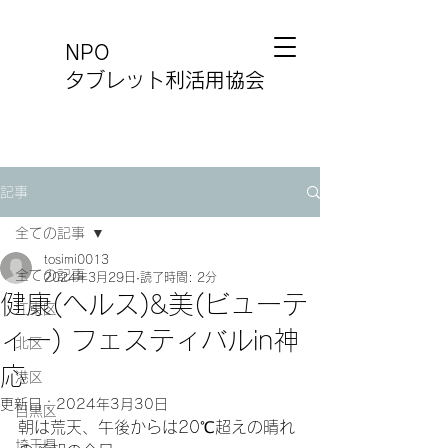
NPO
タブレット利活用協会
記事
全ての記事
tosimi0013
全ての記事
2024年3月29日
読了時間: 2分
健康(ヘルス)&美(ビューテ
江東区
ィー) フェスティバルin神
北区
応
港区
更新日：
2024年3月30日
目黒区
朝は荒天、午後からは20℃超えの晴れ
埼玉県