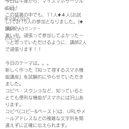
今日は午後から、マイスマホサークル
の日！
中央区
この猛暑の中でも、11人➕４人(お試
東京都23区外
し)で計15人の参加となりました。(➕
講師2人)
カルチャーセンター
暑い中、頑張って参加してよかったー
お知らせ
っと思っていただけるように、講師2人
で頑張ります！！
今日のテーマは。。。
新しく作った『知って得するスマホ機
能講座』を試験的にやらせていただき
ました。
コピペ・スクショなど、知っていると
とても便利な機能がスマホには沢山あ
ります。
コピペ(コピー&ペースト)は、URLやメ
ールアドレスなどの複雑な文字列を間
違えずに正確に伝えられます。