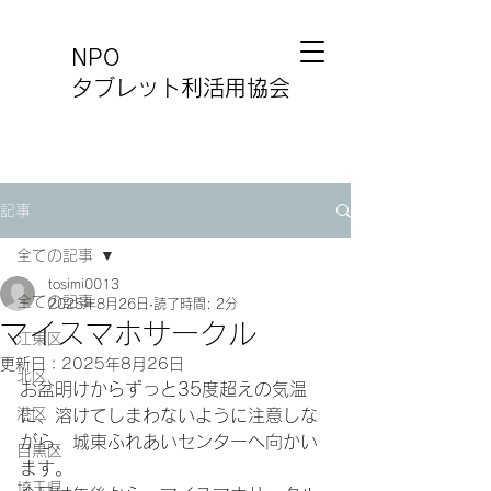
NPO
タブレット利活用協会
記事
全ての記事
tosimi0013
全ての記事
2025年8月26日
読了時間: 2分
マイスマホサークル
江東区
更新日：
2025年8月26日
北区
お盆明けからずっと35度超えの気温
港区
に、溶けてしまわないように注意しな
がら、城東ふれあいセンターへ向かい
目黒区
ます。
埼玉県