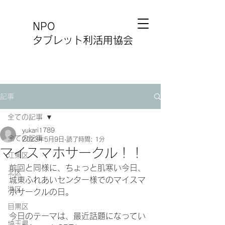
NPO
タブレット利活用協会
記事
全ての記事
yukari1789
全ての記事
2023年5月9日
読了時間: 1分
マイスマホサークル！！
江東区
前回と同様に、ちょっと肌寒い今日、
北区
城東ふれあいセンター様でのマイスマ
港区
ホサークルの日。
目黒区
今日のテーマは、最近話題になってい
埼玉県