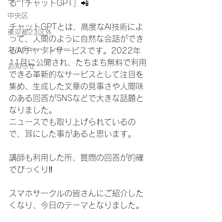
る「チャットGPT」📲
中央区
チャットGPTとは、高度なAI技術によ
東京都23区外
って、人間のように自然な会話ができ
カルチャーセンター
るAIチャットサービスです。2022年
11月に公開され、たちまち無料で利用
お知らせ
できる革新的なサービスとして注目を
集め、生成した文章の見事さや人間味
のある回答がSNSなどで大きな話題と
なりました。
ニュースでも取り上げられているの
で、耳にした事があると思います。
講師も利用した所、質問の回答が的確
でびっくり‼️
スマホサークルの皆さんにご紹介した
くなり、今日のテーマとなりました。