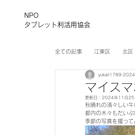
NPO
タブレット利活用協会
全ての記事
江東区
北区
yukari1789
202
カルチャーセンター
お
マイスマ
更新日：
2024年11月2
秋晴れの清々しい午
都内の木々もだいぶ
季節の写真を撮って