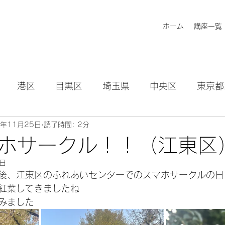
ホーム
講座一覧
港区
目黒区
埼玉県
中央区
東京都
4年11月25日
読了時間: 2分
知らせ
ホサークル！！（江東区
5日
後、江東区のふれあいセンターでのスマホサークルの日
紅葉してきましたね
みました