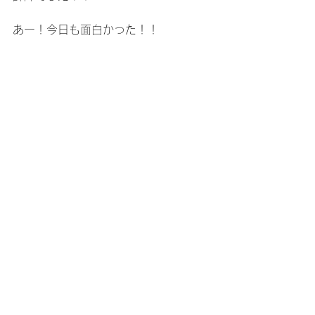
あー！今日も面白かった！！
北区いきがい活動センター　
きらりあ北様にて
北区
すべて表示
最新記事