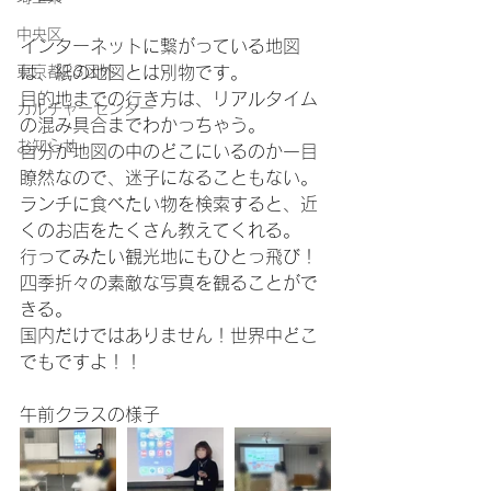
中央区
インターネットに繋がっている地図
東京都23区外
は、紙の地図とは別物です。
目的地までの行き方は、リアルタイム
カルチャーセンター
の混み具合までわかっちゃう。
お知らせ
自分が地図の中のどこにいるのか一目
瞭然なので、迷子になることもない。
ランチに食べたい物を検索すると、近
くのお店をたくさん教えてくれる。
行ってみたい観光地にもひとっ飛び！
四季折々の素敵な写真を観ることがで
きる。
国内だけではありません！世界中どこ
でもですよ！！
午前クラスの様子