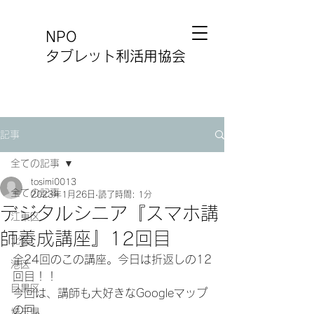
NPO
タブレット利活用協会
記事
全ての記事
tosimi0013
全ての記事
2023年1月26日
読了時間: 1分
デジタルシニア『スマホ講
江東区
師養成講座』12回目
北区
全24回のこの講座。今日は折返しの12
港区
回目！！
目黒区
今回は、講師も大好きなGoogleマップ
の回。
埼玉県