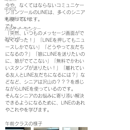
今や、なくてはならないコミュニケー
中央区
ションツールのLINEは、多くのシニア
東京都23区外
も使っています。
でも。。。。
カルチャーセンター
「突然、いつものメッセージ画面がで
お知らせ
なくなった！」「LINEを押してもニュ
ースしかでない」「どうやって友だち
になるの？」「娘にLINEを送りたいの
に、娘がでてこない」「無料でかわい
いスタンプが送りたい！」「離れてい
る友人とLINE友だちになるには？」な
どなど、シニアは沢山の？？？を感じ
ながらLINEを使っているのです。
そんなシニアのお悩みに寄り添い解決
できるようになるために、LINEのあれ
やこれやを学びます。
午前クラスの様子