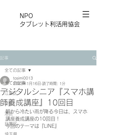
NPO
タブレット利活用協会
記事
全ての記事
tosimi0013
全ての記事
2023年1月16日
読了時間: 1分
デジタルシニア『スマホ講
江東区
師養成講座』10回目
北区
朝から冷たい雨が降る今日は、スマホ
港区
講座養成講座の10回目！
目黒区
今回のテーマは『LINE』
埼玉県