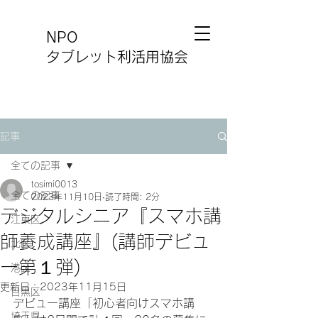
NPO
タブレット利活用協会
記事
全ての記事
tosimi0013
全ての記事
2023年11月10日
読了時間: 2分
デジタルシニア『スマホ講
江東区
師養成講座』(講師デビュ
北区
ー第１弾)
港区
更新日：
2023年11月15日
目黒区
デビュー講座「初心者向けスマホ講
埼玉県