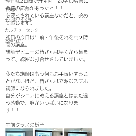
座」は2日間で計４回。20名の募集に
数倍の応募があったと！！
中央区
必要とされている講座なのだと、改め
東京都23区外
て感じます。
カルチャーセンター
初日の今日は午前・午後それぞれ２時
お知らせ
間の講座。
講師デビューの皆さんは早くから集ま
って、綿密な打合せをしていました。
私たち講師はもう何もお手伝いするこ
とがないほど、皆さんは立派なスマホ
講師になられました。
自分がシニアに教える講座とはまた違
う感動で、胸がいっぱいになりま
す！！
午前クラスの様子