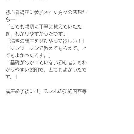
初心者講座に参加された方々の感想か
らー
「とても親切に丁寧に教えていただ
き、わかりやすかったです。」
「続きの講座をぜひやって欲しい！」
「マンツーマンで教えてもらえて、と
てもよかったです。」
「基礎がわかっていない初心者にもわ
かりやすい説明で、とてもよかったで
す。」
講座終了後には，スマホの契約内容等
についてに個別相談となっていまし
た。
実際に使っているシニアが、実感を伴
って親身にお応えしていることが、ス
マホ初心者シニアには一番響く言葉な