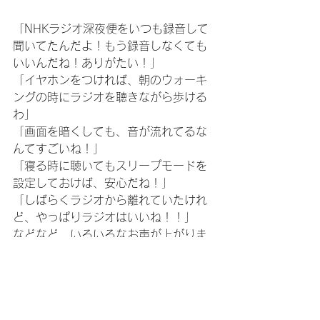
「NHKラジオ深夜便をいつも録音して
聞いてたんだよ！もう録音しなくても
いいんだね！ありがたい！」
「イヤホンをつければ、朝のウォーキ
ングの時にラジオを聴きながら歩ける
わ」
「画面を暗くしても、音が流れてるな
んてすごいね！」
「寝る時に聴いてもスリープモードを
設定しておけば、安心だね！」
「しばらくラジオから離れていたけれ
ど、やっぱりラジオはいいね！！」
などなど、いろいろなお声が上がりま
す。
講座最後に
「今日やったSpotifyとradiko、どちら
かでもこれは使ってみよう！っと思っ