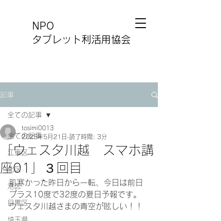
NPO
タブレット利活用協会
記事
全ての記事
tosimi0013
全ての記事
2025年5月21日
読了時間: 3分
「ウェスタ川越 スマホ講
江東区
座01」３回目
北区
肌寒かった昨日から一転、今日は前日
港区
プラス10度で32度の夏日予報です。
目黒区
ウェスタ川越さまの青空が眩しい！！
埼玉県