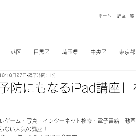
ホーム
講座一覧
港区
目黒区
埼玉県
中央区
東京都
18年8月27日
読了時間: 1分
知らせ
予防にもなるiPad講座」
日
脳トレゲーム・写真・インターネット検索・電子書籍・動
らない人気の講座！