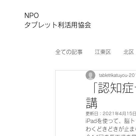
NPO
タブレット利活用協会
全ての記事
江東区
北区
tabletrikatuyou
20
カルチャーセンター
お
「認知症
講
更新日：
2021年4月15
iPadを使って、
わくどきどきが止ま