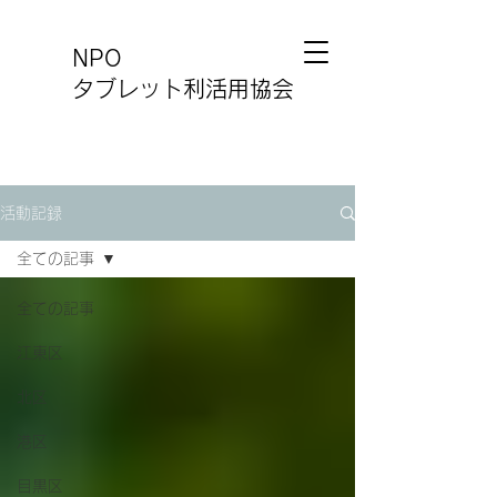
NPO
タブレット利活用協会
活動記録
全ての記事
全ての記事
江東区
北区
港区
目黒区