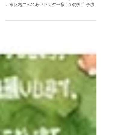
ト講座」 月曜コース 11回目
毎週月曜日は、気温がぐっと下がる日が続いてい
て、今日も過ごしやすい曇り空の日となりました
江東区亀戸ふれあいセンター様での認知症予防に
もなるタブレット講座、今日のテーマは「チャッ
トGPT」 最近、「AI」というワードを聞かない日
がないくらい、私たちの身近なものになってき
た、生成AI 「AIって何か怖い感じ」 「ニュースで
若い子達は、相談は家族や、先生、友達にはせず
に、チャットGPTにしてるって聞いたわ」 上手く
使えば、側にとても物知りな親切な友達がいるよ
うなものです！ この講座で、心配なく、チャット
GPTと仲良くなってみますよ！ 1クラス目の様子
2クラス目の様子 「毎回、感動させられてるけ
ど、今日は本当にびっくりしたわ！こんな便利な
ものがあるなんて、使いこなせれば良いわね」
「何を言っても怒らない友達が側にいるのね」
「話し相手になってもらえるなんて、すごい
わ〜」 「思春期の孫への接し方、聞いてみたわ！
色々アドバイスしてくれて、時間を忘れて話しち